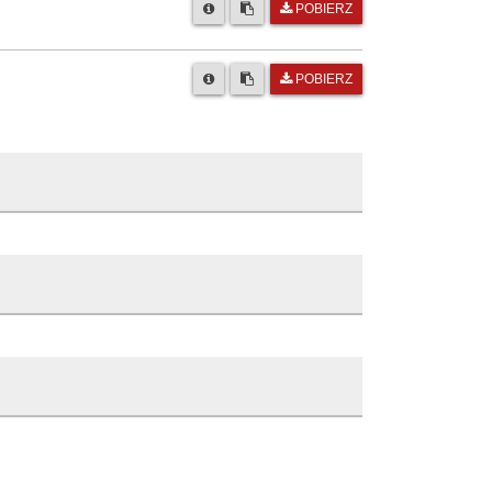
POBIERZ
POBIERZ
rosławice
Opis zmiany
Edycja artykułu
8:08
Edycja artykułu
6:04
Wersja