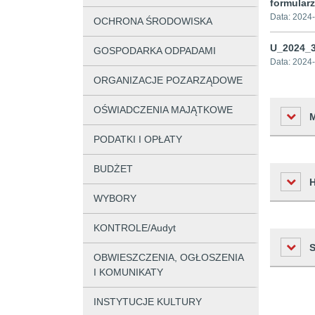
formular
Data:
2024-
OCHRONA ŚRODOWISKA
U_2024_3
GOSPODARKA ODPADAMI
Data:
2024-
ORGANIZACJE POZARZĄDOWE
OŚWIADCZENIA MAJĄTKOWE
PODATKI I OPŁATY
BUDŻET
Liczba o
WYBORY
Podmiot 
Osoba w
KONTROLE/Audyt
Czas
Osoba o
OBWIESZCZENIA, OGŁOSZENIA
Historia zm
2025-01-
I KOMUNIKATY
Czas wy
2024-11-
INSTYTUCJE KULTURY
Czas pub
Lp.