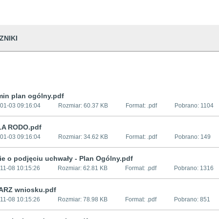
ZNIKI
min plan ogólny.pdf
01-03 09:16:04
Rozmiar:
60.37 KB
Format: .
pdf
Pobrano:
1104
A RODO.pdf
01-03 09:16:04
Rozmiar:
34.62 KB
Format: .
pdf
Pobrano:
149
ie o podjęciu uchwały - Plan Ogólny.pdf
11-08 10:15:26
Rozmiar:
62.81 KB
Format: .
pdf
Pobrano:
1316
RZ wniosku.pdf
11-08 10:15:26
Rozmiar:
78.98 KB
Format: .
pdf
Pobrano:
851